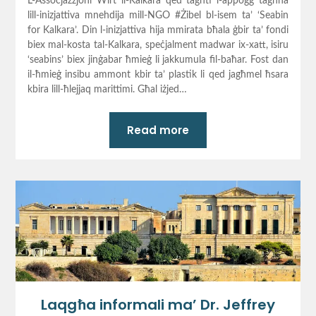
L-Assoċjazzjoni Wirt il-Kalkara qed tagħti l-appoġġ tagħha
lill-inizjattiva mnehdija mill-NGO #Żibel bl-isem ta’ ‘Seabin
for Kalkara’. Din l-inizjattiva hija mmirata bħala ġbir ta’ fondi
biex mal-kosta tal-Kalkara, speċjalment madwar ix-xatt, isiru
‘seabins’ biex jinġabar ħmieġ li jakkumula fil-baħar. Fost dan
il-ħmieġ insibu ammont kbir ta’ plastik li qed jagħmel ħsara
kbira lill-ħlejjaq marittimi. Għal iżjed…
Read more
Laqgħa informali ma’ Dr. Jeffrey