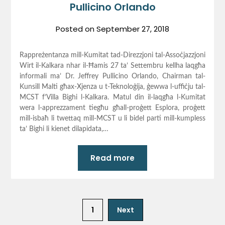
Pullicino Orlando
Posted on
September 27, 2018
Rappreżentanza mill-Kumitat tad-Direzzjoni tal-Assoċjazzjoni
Wirt il-Kalkara nhar il-Ħamis 27 ta’ Settembru kellha laqgħa
informali ma’ Dr. Jeffrey Pullicino Orlando, Chairman tal-
Kunsill Malti għax-Xjenza u t-Teknoloġija, ġewwa l-uffiċju tal-
MCST f’Villa Bighi l-Kalkara. Matul din il-laqgħa l-Kumitat
wera l-apprezzament tiegħu għall-proġett Esplora, proġett
mill-isbaħ li twettaq mill-MCST u li bidel parti mill-kumpless
ta’ Bighi li kienet dilapidata,…
Read more
1
Next