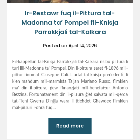
Ir-Restawr fuq il-Pittura tal-
Madonna ta’ Pompei fil-Knisja
Parrokkjali tal-Kalkara
Posted on
April 14, 2026
Fil-kappellun tal-Knisja Parrokkjali tal-Kalkara nsibu pittura li
turi lill-Madonna ta’ Pompei. Din il-pittura saret fl-1896 mill-
pittur rinomat Giuseppe Calì. L-artal tal-knisja preċedenti, li
kien maħdum mill-marmista Taljan Mariano Russo, flimkien
ma’ din il-pittura, ġew ffinanzjati mill-benefattur Antonio
Bezzina. Fortunatament din il-pittura ġiet salvata mill-qerda
tat-Tieni Gwerra Dinjija wara li ttieħdet Għawdex flimkien
mal-pitturi l-oħra fuq…
Read more