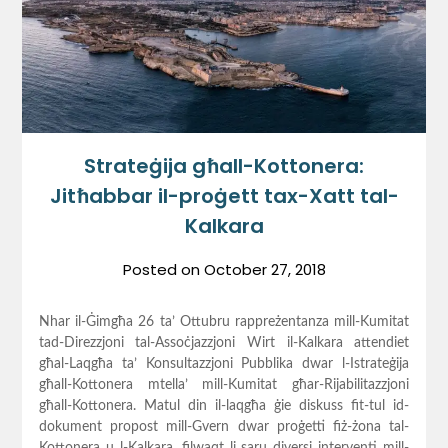
Strateġija għall-Kottonera:
Jitħabbar il-proġett tax-Xatt tal-
Kalkara
Posted on
October 27, 2018
Nhar il-Ġimgħa 26 ta’ Ottubru rappreżentanza mill-Kumitat
tad-Direzzjoni tal-Assoċjazzjoni Wirt il-Kalkara attendiet
għal-Laqgħa ta’ Konsultazzjoni Pubblika dwar l-Istrateġija
għall-Kottonera mtella’ mill-Kumitat għar-Rijabilitazzjoni
għall-Kottonera. Matul din il-laqgħa ġie diskuss fit-tul id-
dokument propost mill-Gvern dwar proġetti fiż-żona tal-