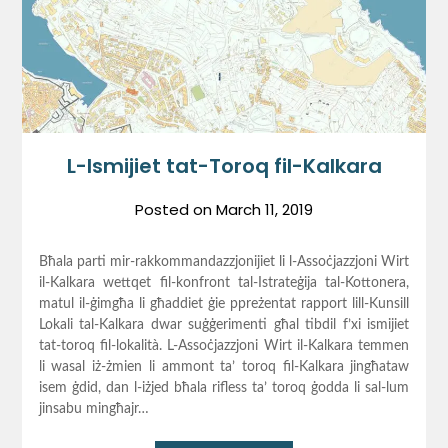
L-Ismijiet tat-Toroq fil-Kalkara
Posted on
March 11, 2019
Bħala parti mir-rakkommandazzjonijiet li l-Assoċjazzjoni Wirt
il-Kalkara wettqet fil-konfront tal-Istrateġija tal-Kottonera,
matul il-ġimgħa li għaddiet ġie ppreżentat rapport lill-Kunsill
Lokali tal-Kalkara dwar suġġerimenti għal tibdil f’xi ismijiet
tat-toroq fil-lokalità. L-Assoċjazzjoni Wirt il-Kalkara temmen
li wasal iż-żmien li ammont ta’ toroq fil-Kalkara jingħataw
isem ġdid, dan l-iżjed bħala rifless ta’ toroq ġodda li sal-lum
jinsabu mingħajr…