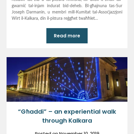
gwarniċ tal-injam indurat bid-deheb. Bl-għajnuna tas-Sur
Joseph Darmanin, u membri mill-Kumitat tal-Assoċjazzjoni
Wirt il-Kalkara, din il-pittura reġgħet twaħħlet…
Read more
“Għaddi” – an experiential walk
through Kalkara
Posted on
November 10, 2019