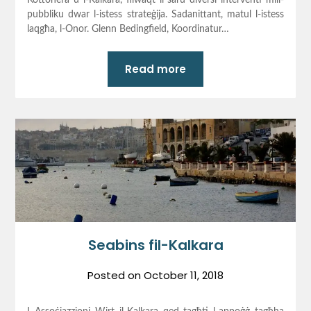
Kottonera u l-Kalkara, filwaqt li saru diversi interventi mill-
pubbliku dwar l-istess strateġija. Sadanittant, matul l-istess
laqgħa, l-Onor. Glenn Bedingfield, Koordinatur…
Read more
Seabins fil-Kalkara
Posted on
October 11, 2018