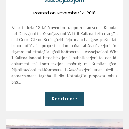
Assoċjazzjoni
Posted on
November 14, 2018
Nhar it-Tlieta 13 ta’ Novembru rappreżentanza mill-Kumitat
tad-Direzzjoni tal-Assoċjazzjoni Wirt il-Kalkara kellha laqgħa
mal-Onor. Glenn Bedingfield fejn matulha ġew preżentati
b’mod uffiċjali l-proposti minn naħa tal-Assoċjazzjoni fir-
rigward tal-Istrateġija għall-Kottonera. L-Assoċjazzjoni Wirt
il-Kalkara innotat b’sodisfazzjon il-pubblikazzjoni ta’ dan id-
dokument ta’ konsultazzjoni maħruġ mill-Kumitat għar-
Rijabilitazzjoni tal-Kottonera. L-Assoċjazzjoni uriet ukoll l-
apprezzament tagħha li din l-istrateġija proposta mhux
biss…
Read more