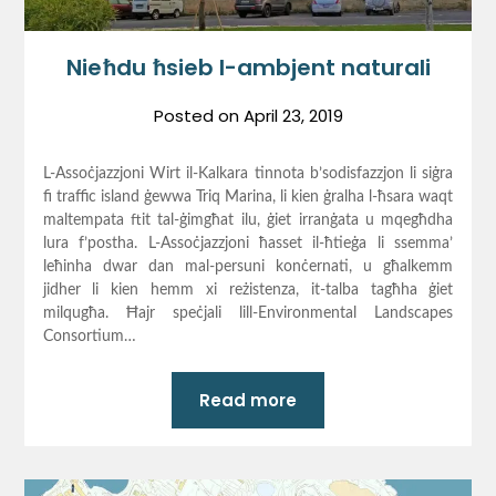
Nieħdu ħsieb l-ambjent naturali
Posted on
April 23, 2019
L-Assoċjazzjoni Wirt il-Kalkara tinnota b’sodisfazzjon li siġra
fi traffic island ġewwa Triq Marina, li kien ġralha l-ħsara waqt
maltempata ftit tal-ġimgħat ilu, ġiet irranġata u mqegħdha
lura f’postha. L-Assoċjazzjoni ħasset il-ħtieġa li ssemma’
leħinha dwar dan mal-persuni konċernati, u għalkemm
jidher li kien hemm xi reżistenza, it-talba tagħha ġiet
milqugħa. Ħajr speċjali lill-Environmental Landscapes
Consortium…
Read more