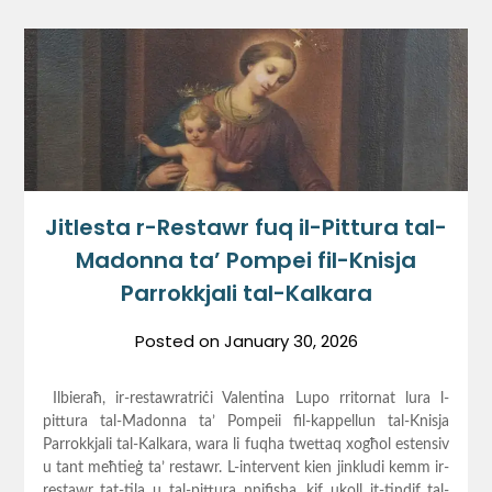
Jitlesta r-Restawr fuq il-Pittura tal-
Madonna ta’ Pompei fil-Knisja
Parrokkjali tal-Kalkara
Posted on
January 30, 2026
Ilbieraħ, ir-restawratriċi Valentina Lupo rritornat lura l-
pittura tal-Madonna ta’ Pompeii fil-kappellun tal-Knisja
Parrokkjali tal-Kalkara, wara li fuqha twettaq xogħol estensiv
u tant meħtieġ ta’ restawr. L-intervent kien jinkludi kemm ir-
restawr tat-tila u tal-pittura nnifisha, kif ukoll it-tindif tal-