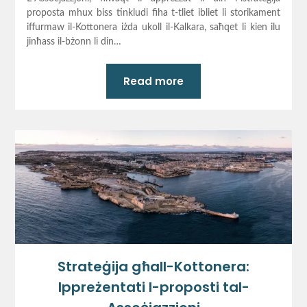
proposta mhux biss tinkludi fiha t-tliet ibliet li storikament
iffurmaw il-Kottonera iżda ukoll il-Kalkara, saħqet li kien ilu
jinħass il-bżonn li din…
Read more
Strateġija għall-Kottonera:
Ippreżentati l-proposti tal-