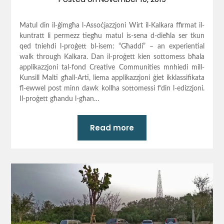
Matul din il-ġimgħa l-Assoċjazzjoni Wirt il-Kalkara ffirmat il-
kuntratt li permezz tiegħu matul is-sena d-dieħla ser tkun
qed tniehdi l-proġett bl-isem: “Għaddi” – an experiential
walk through Kalkara. Dan il-proġett kien sottomess bħala
applikazzjoni tal-fond Creative Communities mnhiedi mill-
Kunsill Malti għall-Arti, liema applikazzjoni ġiet ikklassifikata
fl-ewwel post minn dawk kollha sottomessi f’din l-edizzjoni.
Il-proġett għandu l-għan…
Read more