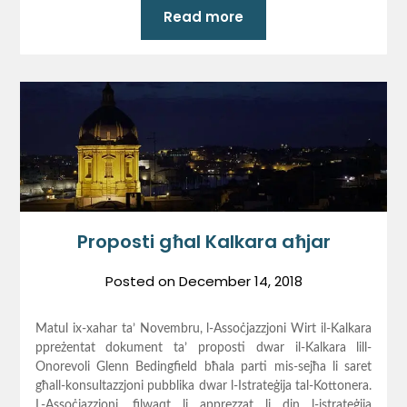
Read more
Proposti għal Kalkara aħjar
Posted on
December 14, 2018
Matul ix-xahar ta’ Novembru, l-Assoċjazzjoni Wirt il-Kalkara
ppreżentat dokument ta’ proposti dwar il-Kalkara lill-
Onorevoli Glenn Bedingfield bħala parti mis-sejħa li saret
għall-konsultazzjoni pubblika dwar l-Istrateġija tal-Kottonera.
L-Assoċjazzjoni, filwaqt li apprezzat li din l-istrateġija