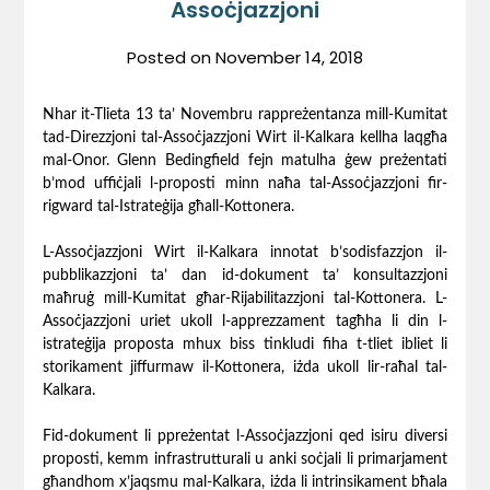
Assoċjazzjoni
Posted on
November 14, 2018
Nhar it-Tlieta 13 ta’ Novembru rappreżentanza mill-Kumitat
tad-Direzzjoni tal-Assoċjazzjoni Wirt il-Kalkara kellha laqgħa
mal-Onor. Glenn Bedingfield fejn matulha ġew preżentati
b’mod uffiċjali l-proposti minn naħa tal-Assoċjazzjoni fir-
rigward tal-Istrateġija għall-Kottonera.
L-Assoċjazzjoni Wirt il-Kalkara innotat b’sodisfazzjon il-
pubblikazzjoni ta’ dan id-dokument ta’ konsultazzjoni
maħruġ mill-Kumitat għar-Rijabilitazzjoni tal-Kottonera. L-
Assoċjazzjoni uriet ukoll l-apprezzament tagħha li din l-
istrateġija proposta mhux biss tinkludi fiha t-tliet ibliet li
storikament jiffurmaw il-Kottonera, iżda ukoll lir-raħal tal-
Kalkara.
Fid-dokument li ppreżentat l-Assoċjazzjoni qed isiru diversi
proposti, kemm infrastrutturali u anki soċjali li primarjament
għandhom x’jaqsmu mal-Kalkara, iżda li intrinsikament bħala