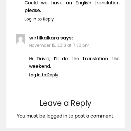
Could we have an English translation
please.
Log in to Reply
wirtilkalkara
says:
November 15, 2018 at 7:30 pm
Hi David, I’ll do the translation this
weekend.
Log in to Reply
Leave a Reply
You must be
logged in
to post a comment.