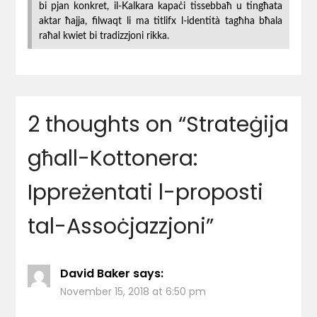
bi pjan konkret, il-Kalkara kapaċi tissebbaħ u tingħata
aktar ħajja, filwaqt li ma titlifx l-identità tagħha bħala
raħal kwiet bi tradizzjoni rikka.
2 thoughts on “
Strateġija
għall-Kottonera:
Ippreżentati l-proposti
tal-Assoċjazzjoni
”
David Baker
says:
November 15, 2018 at 6:50 pm