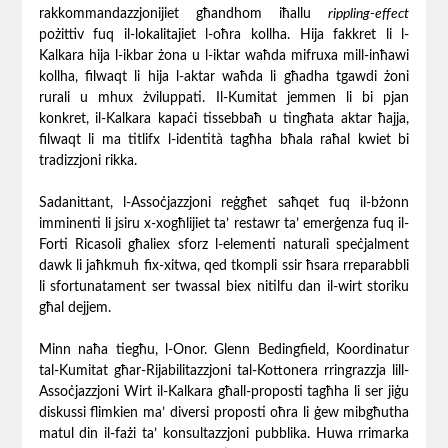
rakkommandazzjonijiet għandhom iħallu
rippling-effect
pożittiv fuq il-lokalitajiet l-oħra kollha. Hija fakkret li l-
Kalkara hija l-ikbar żona u l-iktar waħda mifruxa mill-inħawi
kollha, filwaqt li hija l-aktar waħda li għadha tgawdi żoni
rurali u mhux żviluppati. Il-Kumitat jemmen li bi pjan
konkret, il-Kalkara kapaċi tissebbaħ u tingħata aktar ħajja,
filwaqt li ma titlifx l-identità tagħha bħala raħal kwiet bi
tradizzjoni rikka.
Sadanittant, l-Assoċjazzjoni reġgħet saħqet fuq il-bżonn
imminenti li jsiru x-xogħlijiet ta’ restawr ta’ emerġenza fuq il-
Forti Ricasoli għaliex sforz l-elementi naturali speċjalment
dawk li jaħkmuh fix-xitwa, qed tkompli ssir ħsara rreparabbli
li sfortunatament ser twassal biex nitilfu dan il-wirt storiku
għal dejjem.
Minn naħa tiegħu, l-Onor. Glenn Bedingfield, Koordinatur
tal-Kumitat għar-Rijabilitazzjoni tal-Kottonera rringrazzja lill-
Assoċjazzjoni Wirt il-Kalkara għall-proposti tagħha li ser jiġu
diskussi flimkien ma’ diversi proposti oħra li ġew mibgħutha
matul din il-fażi ta’ konsultazzjoni pubblika. Huwa rrimarka