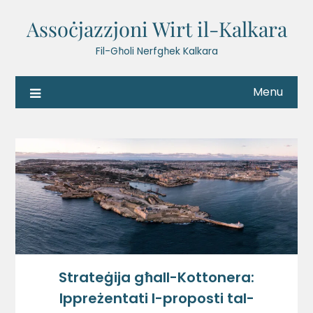
Assoċjazzjoni Wirt il-Kalkara
Fil-Għoli Nerfgħek Kalkara
Menu
Strateġija għall-Kottonera:
Ippreżentati l-proposti tal-