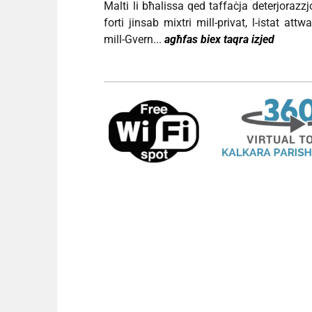
Malti li bħalissa qed taffaċja deterjorazzj
forti jinsab mixtri mill-privat, l-istat at
mill-Gvern.
..
agħfas biex taqra izjed