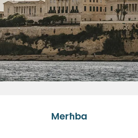
Merħba