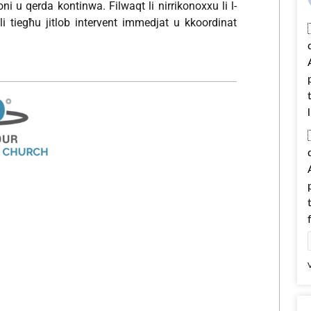
oni u qerda kontinwa. Filwaqt li nirrikonoxxu li l-
twali tiegħu jitlob intervent immedjat u kkoordinat