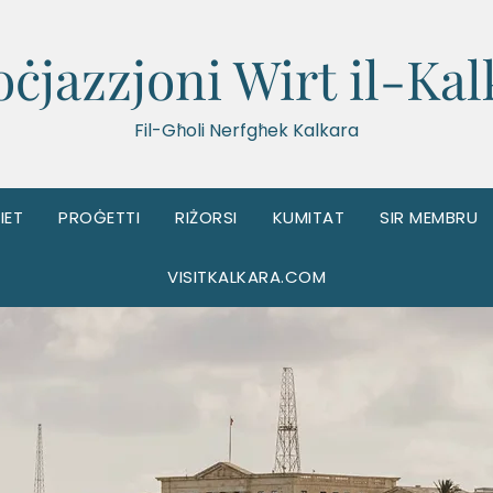
oċjazzjoni Wirt il-Kal
Fil-Għoli Nerfgħek Kalkara
IET
PROĠETTI
RIŻORSI
KUMITAT
SIR MEMBRU
VISITKALKARA.COM