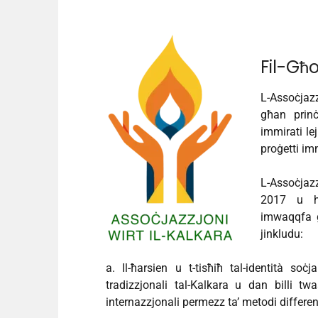
Fil-Għ
L-Assoċjazz
għan prinċi
immirati lej
proġetti im
L-Assoċjazz
2017 u h
imwaqqfa g
jinkludu:
a. Il-ħarsien u t-tisħiħ tal-identità soċjal
tradizzjonali tal-Kalkara u dan billi tw
internazzjonali permezz ta’ metodi differen