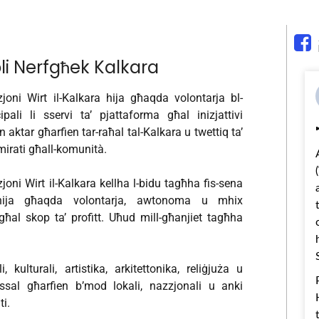
oli Nerfgħek Kalkara
joni Wirt il-Kalkara hija għaqda volontarja bl-
pali li sservi ta’ pjattaforma għal inizjattivi
n aktar għarfien tar-raħal tal-Kalkara u twettiq ta’
mirati għall-komunità.
joni Wirt il-Kalkara kellha l-bidu tagħha fis-sena
ija għaqda volontarja, awtonoma u mhix
ħal skop ta’ profitt. Uħud mill-għanjiet tagħha
i, kulturali, artistika, arkitettonika, reliġjuża u
assal għarfien b’mod lokali, nazzjonali u anki
ti.