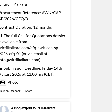
Church, Kalkara
Procurement Reference: AWK/CAP-
SP/2026/CFQ/01
Contract Duration: 12 months
📄 The full Call for Quotations dossier
is available from
wirtilkalkara.com/cfq-awk-cap-sp-
2026-cfq-01
(or via email at
info@wirtilkalkara.com).
📅 Submission Deadline: Friday 14th
August 2026 at 12:00 hrs (CET).
Photo
View on Facebook
·
Share
Assoċjazzjoni Wirt il-Kalkara