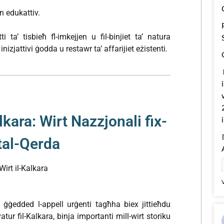
an edukattiv.
ta’ tisbieħ fl-imkejjen u fil-binjiet ta’ natura
nizjattivi ġodda u restawr ta’ affarijiet eżistenti.
alkara: Wirt Nazzjonali fix-
 tal-Qerda
Wirt il-Kalkara
’ ġġedded l-appell urġenti tagħha biex jittieħdu
vatur fil-Kalkara, binja importanti mill-wirt storiku