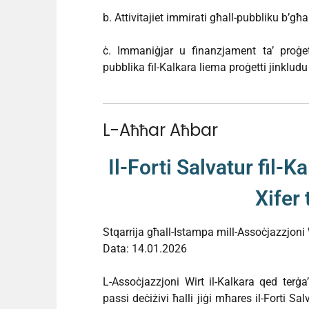
b. Attivitajiet immirati għall-pubbliku b’għ
ċ. Immaniġjar u finanzjament ta’ proġetti 
pubblika fil-Kalkara liema proġetti jinkludu i
L-Aħħar Aħbar
Il-Forti Salvatur fil-K
Xifer
Stqarrija għall-Istampa mill-Assoċjazzjoni 
Data: 14.01.2026
L-Assoċjazzjoni Wirt il-Kalkara qed terġa
passi deċiżivi ħalli jiġi mħares il-Forti Sal