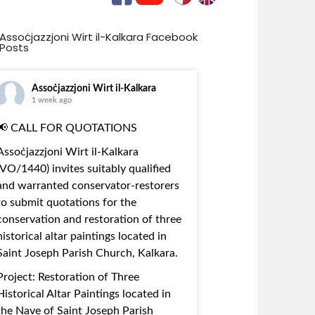
Assoċjazzjoni Wirt il-Kalkara Facebook
Posts
Assoċjazzjoni Wirt il-Kalkara
1 week ago
📢 CALL FOR QUOTATIONS
Assoċjazzjoni Wirt il-Kalkara
(VO/1440) invites suitably qualified
and warranted conservator-restorers
to submit quotations for the
conservation and restoration of three
historical altar paintings located in
Saint Joseph Parish Church, Kalkara.
Project: Restoration of Three
Historical Altar Paintings located in
the Nave of Saint Joseph Parish