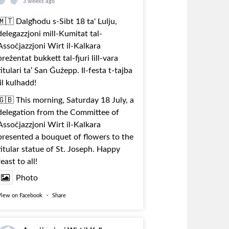
3 weeks ago
🇲🇹 Dalgħodu s-Sibt 18 ta' Lulju,
delegazzjoni mill-Kumitat tal-
Assoċjazzjoni Wirt il-Kalkara
preżentat bukkett tal-fjuri lill-vara
titulari ta’ San Ġużepp. Il-festa t-tajba
lil kulhadd!
🇬🇧 This morning, Saturday 18 July, a
delegation from the Committee of
Assoċjazzjoni Wirt il-Kalkara
presented a bouquet of flowers to the
titular statue of St. Joseph. Happy
feast to all!
Photo
View on Facebook
·
Share