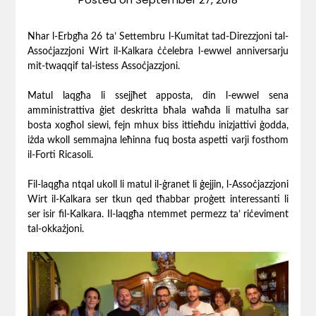
Nhar l-Erbgħa 26 ta’ Settembru l-Kumitat tad-Direzzjoni tal-
Assoċjazzjoni Wirt il-Kalkara ċċelebra l-ewwel anniversarju
mit-twaqqif tal-istess Assoċjazzjoni.
Matul laqgħa li ssejjħet apposta, din l-ewwel sena
amministrattiva ġiet deskritta bħala waħda li matulha sar
bosta xogħol siewi, fejn mhux biss ittieħdu inizjattivi ġodda,
iżda wkoll semmajna leħinna fuq bosta aspetti varji fosthom
il-Forti Ricasoli.
Fil-laqgħa ntqal ukoll li matul il-ġranet li ġejjin, l-Assoċjazzjoni
Wirt il-Kalkara ser tkun qed tħabbar proġett interessanti li
ser isir fil-Kalkara. Il-laqgħa ntemmet permezz ta’ riċeviment
tal-okkażjoni.