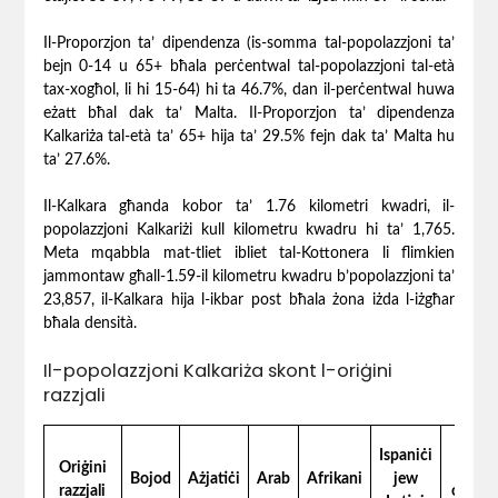
Il-Proporzjon ta’ dipendenza (is-somma tal-popolazzjoni ta’
bejn 0‐14 u 65+ bħala perċentwal tal-popolazzjoni tal-età
tax-xogħol, li hi 15‐64) hi ta 46.7%, dan il-perċentwal huwa
eżatt bħal dak ta’ Malta. Il-Proporzjon ta’ dipendenza
Kalkariża tal-età ta’ 65+ hija ta’ 29.5% fejn dak ta’ Malta hu
ta’ 27.6%.
Il-Kalkara għanda kobor ta’ 1.76 kilometri kwadri, il-
popolazzjoni Kalkariżi kull kilometru kwadru hi ta’ 1,765.
Meta mqabbla mat-tliet ibliet tal-Kottonera li flimkien
jammontaw għall-1.59-il kilometru kwadru b’popolazzjoni ta’
23,857, il-Kalkara hija l-ikbar post bħala żona iżda l-iżgħar
bħala densità.
Il-popolazzjoni Kalkariża skont l-oriġini
razzjali
Iżjed
Ispaniċi
Oriġini
min
Bojod
Ażjatiċi
Arab
Afrikani
jew
razzjali
oriġini