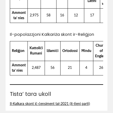
Latini
wieħe
Ammont
2,975
58
16
12
17
27
ta’ nies
Il-popolazzjoni Kalkariża skont ir-Reliġjon
Church
Kattoliċi
Reliġjon
Iżlamiċi
Ortodossi
Ħindu
of
P
Rumani
England
Ammont
2,487
56
21
4
26
ta’ nies
Tista’ tara ukoll
Il-Kalkara skont iċ-ċensiment tal-2021 (it-tieni parti)