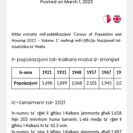
Posted on
March 1, 2023
Kitba estratta mill-pubblikazzjoni ‘Census of Population and
Housing 2021 – Volume 1′ maħruġ mill-Uffiċċju Nazzjonali tal-
Istatistika ta’ Malta
Il-popolazzjoni tal-Kalkara matul iż-żminijiet
Is-sena
1921
1931
1948
1957
1967
1985
Popolazzjoni
1,698
1,899
2,068
2,101
1,945
2,086
2
Iċ-ċensiment tal-2021
In-numru ta’ rġiel li jgħixu l-Kalkara jammonta għall-1,618
fejn 203 minnhom huma barranin. L-età medja ta’ rġiel li
jgħixu l-Kalkara hi ta’ 42.3 snin.
In-numru ta’ nisa li jgħixu l-Kalkara jammonta għall-1,487