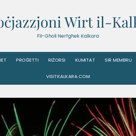
oċjazzjoni Wirt il-Kal
Fil-Għoli Nerfgħek Kalkara
IET
PROĠETTI
RIŻORSI
KUMITAT
SIR MEMBRU
VISITKALKARA.COM