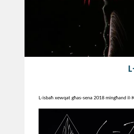
L
L-isbaħ xewqat għas-sena 2018 mingħand il-Ku