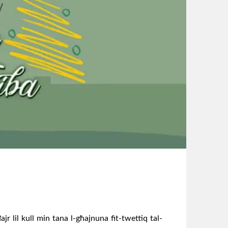
jr lil kull min tana l-għajnuna fit-twettiq tal-