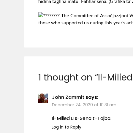
ħidma tagħna matul l-aħħar sena. (Grafika ta’
The Committee of Assoċjazzjoni Wi
those who supported us during this year’s ac
1 thought on “
Il-Milie
John Zammit
says:
December 24, 2020 at 10:31 am
Il-Milied u s-Sena t-Tajba.
Log in to Reply