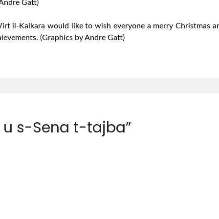
 Andre Gatt)
rt il-Kalkara would like to wish everyone a merry Christmas an
hievements. (Graphics by Andre Gatt)
d u s-Sena t-tajba
”