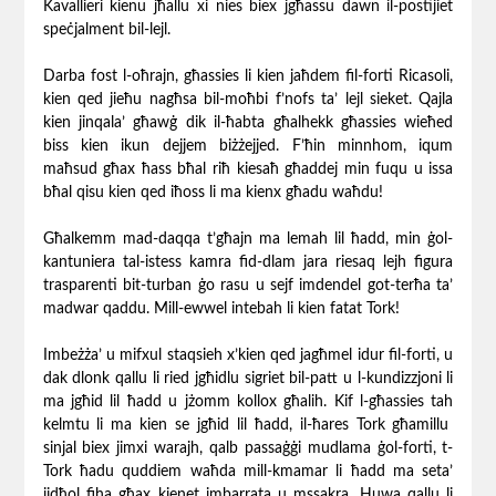
Kavallieri kienu jħallu xi nies biex jgħassu dawn il-postijiet
speċjalment bil-lejl.
Darba fost l-oħrajn, għassies li kien jaħdem fil-forti Ricasoli,
kien qed jieħu nagħsa bil-moħbi f’nofs ta’ lejl sieket. Qajla
kien jinqala’ għawġ dik il-ħabta għalhekk għassies wieħed
biss kien ikun dejjem biżżejjed. F’ħin minnhom, iqum
maħsud għax ħass bħal riħ kiesaħ għaddej min fuqu u issa
bħal qisu kien qed iħoss li ma kienx għadu waħdu!
Għalkemm mad-daqqa t’għajn ma lemah lil ħadd, min ġol-
kantuniera tal-istess kamra fid-dlam jara riesaq lejh figura
trasparenti bit-turban ġo rasu u sejf imdendel got-terħa ta’
madwar qaddu. Mill-ewwel intebah li kien fatat Tork!
Imbeżża’ u mifxul staqsieh x’kien qed jagħmel idur fil-forti, u
dak dlonk qallu li ried jgħidlu sigriet bil-patt u l-kundizzjoni li
ma jgħid lil ħadd u jżomm kollox għalih. Kif l-għassies tah
kelmtu li ma kien se jgħid lil ħadd, il-ħares Tork għamillu
sinjal biex jimxi warajh, qalb passaġġi mudlama ġol-forti, t-
Tork ħadu quddiem waħda mill-kmamar li ħadd ma seta’
jidħol fiha għax kienet imbarrata u mssakra. Huwa qallu li