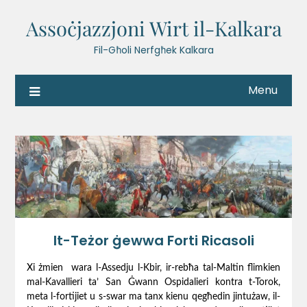
Assoċjazzjoni Wirt il-Kalkara
Fil-Għoli Nerfgħek Kalkara
Menu
It-Teżor ġewwa Forti Ricasoli
Xi żmien wara l-Assedju l-Kbir, ir-rebħa tal-Maltin flimkien
mal-Kavallieri ta’ San Ġwann Ospidalieri kontra t-Torok,
meta l-fortijiet u s-swar ma tanx kienu qegħedin jintużaw, il-