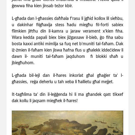
ġewwa fiha kien jinsab teżor kbir.
L-għada dan l-għassies daħħala f’rasu li jgħid kollox lil sieħbu,
u dakinhar filgħaxija stess ħadu miegħu fil-forti sabiex
flimkien jiftħu din il-kamra u jaraw verament x’kien fiha.
Wara kedda papali biex biex jiżgassaw il-bieb, ġo fiha sabu
bosta kaxxi antiki mimlija sa fuq net b’muniti tal-faħam. Dak
iż-żmien il-faħam kien jiswa ħafna flus u għalekk iddeċidew li
dawn il- muniti tal-faħam jaqduhom fi blokki sħaħ u
jbiegħuhom.
L-għada bil-lejl dan il-ħares inkorlat għal għaġier ta’ l-
għassies, reġa deherlu u tah xeba li ħallietu għal mejjet.
It-tagħlima ta’ din il-leġġenda hi li ma għandek qatt tikxef
dak kollu li jaqsam miegħek il-ħares!